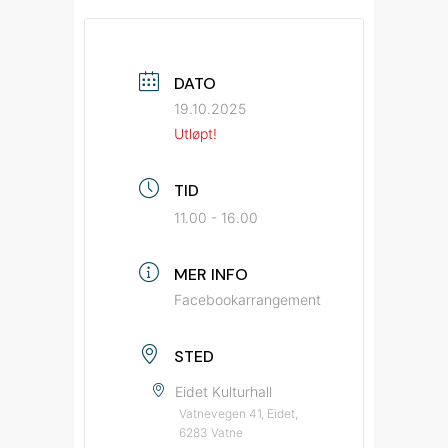
DATO
19.10.2025
Utløpt!
TID
11.00 - 16.00
MER INFO
Facebookarrangement
STED
Eidet Kulturhall
Vatnevegen 41, Eidet,
6283 Vatne