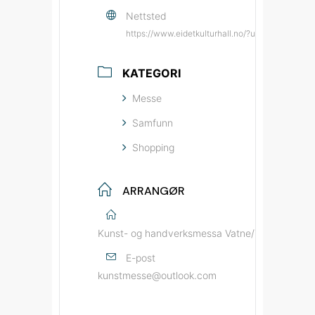
Nettsted
https://www.eidetkulturhall.no/?utm_source=b
KATEGORI
Messe
Samfunn
Shopping
ARRANGØR
Kunst- og handverksmessa Vatne/Tennfjord
E-post
kunstmesse@outlook.com