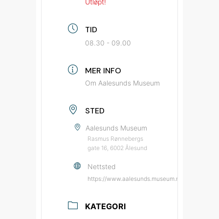
Utløpt!
TID
08.30 - 09.00
MER INFO
Om Aalesunds Museum
STED
Aalesunds Museum
Rasmus Rønnebergs
gate 16, 6002 Ålesund
Nettsted
https://www.aalesunds.museum.no/?utm_sourc
KATEGORI