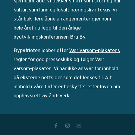
kjerneområde. Vi dekker smått som stort og har
kultur, samfunn og lokalt næringsliv i fokus. Vi
står bak flere åpne arrangementer gjennom
hele året i tillegg til den årlige
byutviklingskonferansen Bra By.
Bypatrioten jobber etter
Vær Varsom-plakatens
regler for god presseskikk og følger Vær
varsom-plakaten. Vi har ikke ansvar for innhold
på eksterne nettsider som det lenkes til. Alt
innhold i våre flater er beskyttet etter loven om
opphavsrett av åndsverk