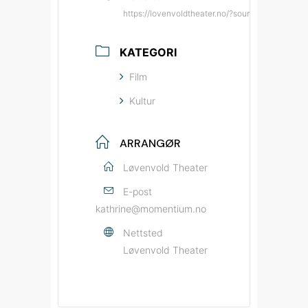
https://lovenvoldtheater.no/?source=bypatrio
KATEGORI
Film
Kultur
ARRANGØR
Løvenvold Theater
E-post
kathrine@momentium.no
Nettsted
Løvenvold Theater