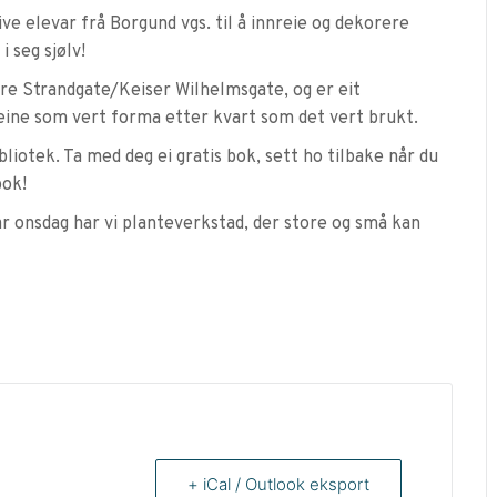
tive elevar frå Borgund vgs. til å innreie og dekorere
i seg sjølv!
dre Strandgate/Keiser Wilhelmsgate, og er eit
eine som vert forma etter kvart som det vert brukt.
ibliotek. Ta med deg ei gratis bok, sett ho tilbake når du
bok!
ar onsdag har vi planteverkstad, der store og små kan
+ iCal / Outlook eksport