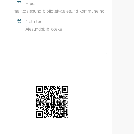
E-post
mailto:alesund.bibliotek@alesund.kommune.no
Nettsted
Ålesundsbiblioteka