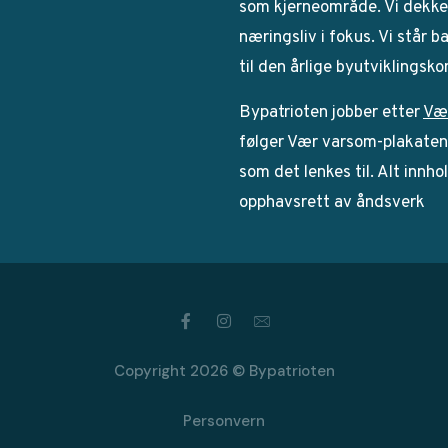
som kjerneområde. Vi dekker
næringsliv i fokus. Vi står 
til den årlige byutviklingsk
Bypatrioten jobber etter
Væ
følger Vær varsom-plakaten. 
som det lenkes til. Alt innho
opphavsrett av åndsverk
Copyright 2026 © Bypatrioten
Personvern