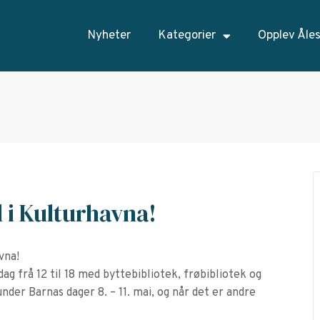
Nyheter
Kategorier
Opplev Åle
l i Kulturhavna!
vna!
dag frå 12 til 18 med byttebibliotek, frøbibliotek og
der Barnas dager 8. – 11. mai, og når det er andre