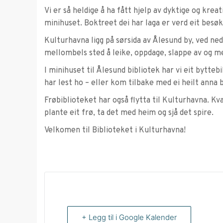
Vi er så heldige å ha fått hjelp av dyktige og krea
minihuset. Boktreet dei har laga er verd eit besøk 
Kulturhavna ligg på sørsida av Ålesund by, ved ne
mellombels sted å leike, oppdage, slappe av og m
I minihuset til Ålesund bibliotek har vi eit bytteb
har lest ho – eller kom tilbake med ei heilt anna 
Frøbiblioteket har også flytta til Kulturhavna. Kv
plante eit frø, ta det med heim og sjå det spire.
Velkomen til Biblioteket i Kulturhavna!
+ Legg til i Google Kalender