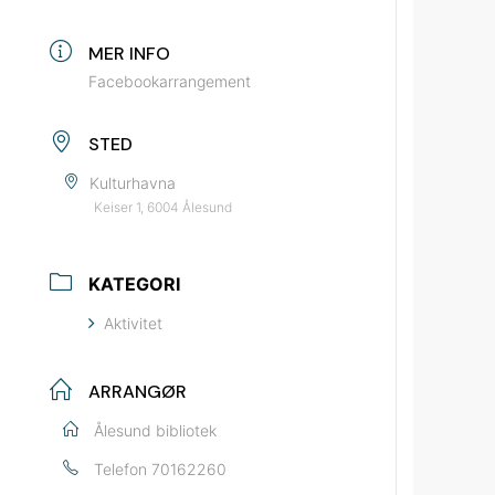
MER INFO
Facebookarrangement
STED
Kulturhavna
Keiser 1, 6004 Ålesund
KATEGORI
Aktivitet
ARRANGØR
Ålesund bibliotek
Telefon
70162260