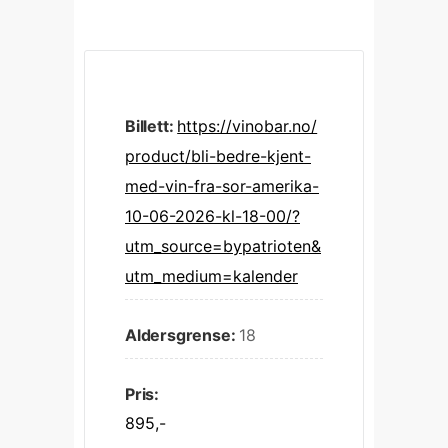
Billett:
https://vinobar.no/
product/bli-bedre-kjent-
med-vin-fra-sor-amerika-
10-06-2026-kl-18-00/?
utm_source=bypatrioten&
utm_medium=kalender
Aldersgrense:
18
Pris:
895,-