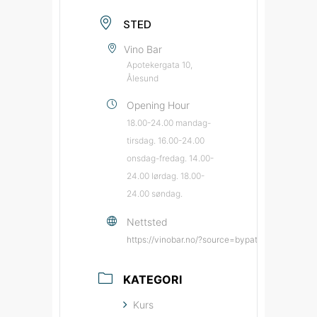
STED
Vino Bar
Apotekergata 10,
Ålesund
Opening Hour
18.00-24.00 mandag-
tirsdag. 16.00-24.00
onsdag-fredag. 14.00-
24.00 lørdag. 18.00-
24.00 søndag.
Nettsted
https://vinobar.no/?source=bypatrioten&mediu
KATEGORI
Kurs