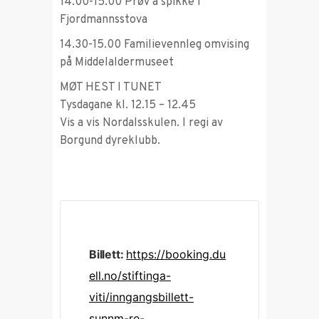
14.00-15.00 Prøv å spikke i
Fjordmannsstova
14.30-15.00 Familievennleg omvising
på Middelaldermuseet
MØT HEST I TUNET
Tysdagane kl. 12.15 – 12.45
Vis a vis Nordalsskulen. I regi av
Borgund dyreklubb.
Billett:
https://booking.du
ell.no/stiftinga-
viti/inngangsbillett-
sunnm-re-