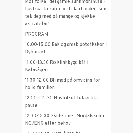
Møt folka i dei gamle sunnmørshusa –
husfrua, læraren og fiskarbonden, som
tek deg med på mange og kjekke
aktivitetar!
PROGRAM
10.00-15.00 Bak og smak potetkaker i
Dybhuset
11.00-13.30 Ro klinkbygd båt i
Katavågen
11.30-12.00 Bli med på omvising for
heile familien
12.00 – 12.30 Husfolket tek ei lita
pause
12.30-13.30 Skuletime i Nordalskulen.
NO/ENG etter behov