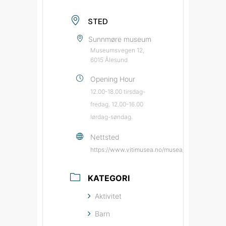
STED
Sunnmøre museum
Museumsvegen 12,
6015 Ålesund
Opening Hour
12.00-18.00 tirsdag-
fredag. 12.00-16.00
lørdag-søndag.
Nettsted
https://www.vitimusea.no/musea/sunnmoere-
KATEGORI
Aktivitet
Barn