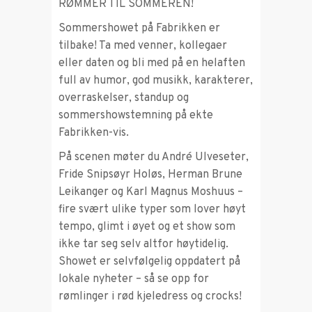
RØMMER TIL SOMMEREN!
Sommershowet på Fabrikken er
tilbake! Ta med venner, kollegaer
eller daten og bli med på en helaften
full av humor, god musikk, karakterer,
overraskelser, standup og
sommershowstemning på ekte
Fabrikken-vis.
På scenen møter du André Ulveseter,
Fride Snipsøyr Holøs, Herman Brune
Leikanger og Karl Magnus Moshuus –
fire svært ulike typer som lover høyt
tempo, glimt i øyet og et show som
ikke tar seg selv altfor høytidelig.
Showet er selvfølgelig oppdatert på
lokale nyheter – så se opp for
rømlinger i rød kjeledress og crocks!