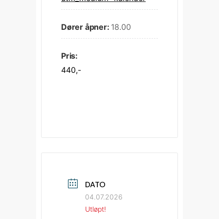
Dører åpner:
18.00
Pris:
440,-
DATO
04.07.2026
Utløpt!