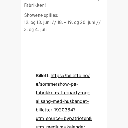
Fabrikken!
Showene spilles:
12. og 13. juni // 18. – 19. og 20. juni //
3. og 4. juli
Billett:
https://billetto.no/
e/sommershow-pa-
fabrikken-afterparty-og-
allsang-med-husbandet-
billetter-1920384?
utm_source=bypatrioten&
utm_medium=kalender