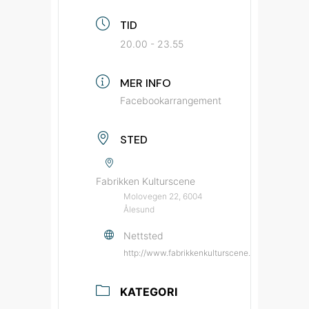
TID
20.00 - 23.55
MER INFO
Facebookarrangement
STED
Fabrikken Kulturscene
Molovegen 22, 6004
Ålesund
Nettsted
http://www.fabrikkenkulturscene.no/?utm_sou
KATEGORI