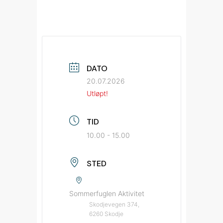
DATO
20.07.2026
Utløpt!
TID
10.00 - 15.00
STED
Sommerfuglen Aktivitet
Skodjevegen 374,
6260 Skodje