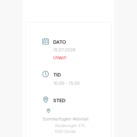
DATO
15.07.2026
Utløpt!
TID
10.00 - 15.00
STED
Sommerfuglen Aktivitet
Skodjevegen 374,
6260 Skodje