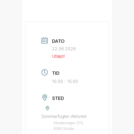
DATO
22.06.2026
Utløpt!
TID
10.00 - 15.00
STED
Sommerfuglen Aktivitet
Skodjevegen 374,
6260 Skodje