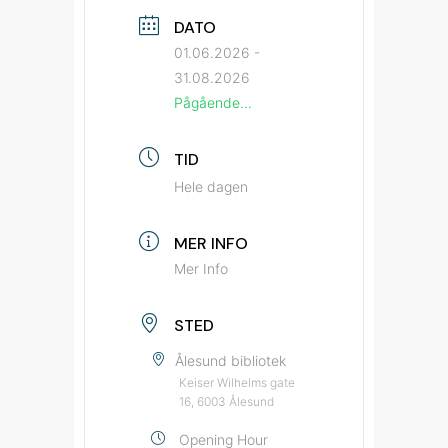
DATO
01.06.2026
-
31.08.2026
Pågående...
TID
Hele dagen
MER INFO
Mer Info
STED
Ålesund bibliotek
Keiser Wilhelms gate
16, 6003 Ålesund
Opening Hour