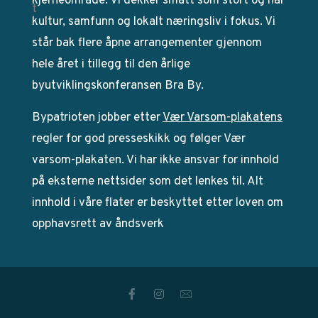
kjerneområde. Vi dekker smått som stort og har
kultur, samfunn og lokalt næringsliv i fokus. Vi
står bak flere åpne arrangementer gjennom
hele året i tillegg til den årlige
byutviklingskonferansen Bra By.
Bypatrioten jobber etter
Vær Varsom-plakatens
regler for god presseskikk og følger Vær
varsom-plakaten. Vi har ikke ansvar for innhold
på eksterne nettsider som det lenkes til. Alt
innhold i våre flater er beskyttet etter loven om
opphavsrett av åndsverk