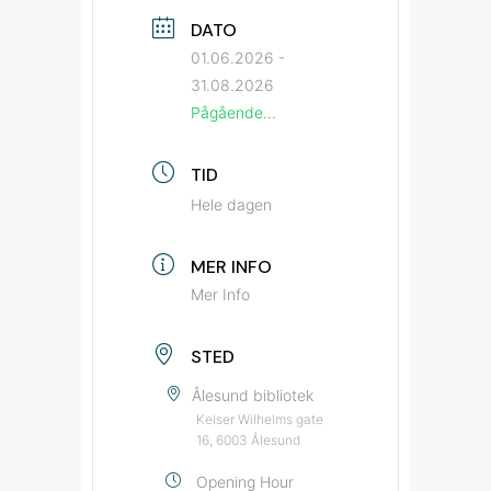
DATO
01.06.2026
-
31.08.2026
Pågående...
TID
Hele dagen
MER INFO
Mer Info
STED
Ålesund bibliotek
Keiser Wilhelms gate
16, 6003 Ålesund
Opening Hour