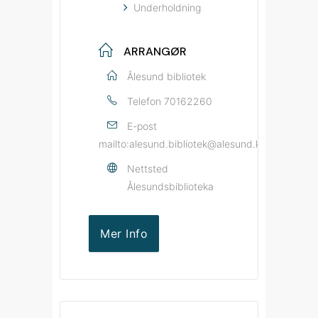
Underholdning
ARRANGØR
Ålesund bibliotek
Telefon
70162260
E-post
mailto:alesund.bibliotek@alesund.kommune.no
Nettsted
Ålesundsbiblioteka
Mer Info