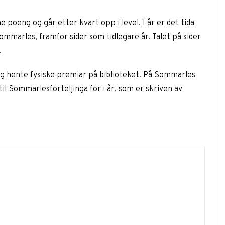
ne poeng og går etter kvart opp i level. I år er det tida
ommarles, framfor sider som tidlegare år. Talet på sider
.
 og hente fysiske premiar på biblioteket. På Sommarles
il Sommarlesforteljinga for i år, som er skriven av