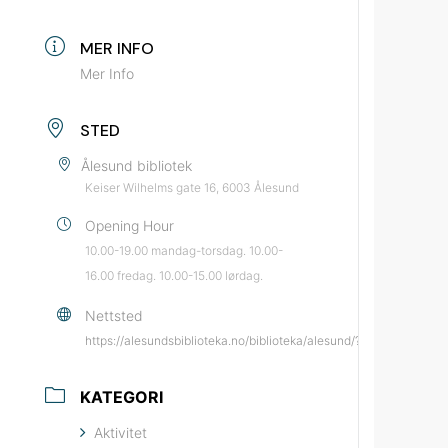
MER INFO
Mer Info
STED
Ålesund bibliotek
Keiser Wilhelms gate 16, 6003 Ålesund
Opening Hour
10.00-19.00 mandag-torsdag. 10.00-
16.00 fredag. 10.00-15.00 lørdag.
Nettsted
https://alesundsbiblioteka.no/biblioteka/alesund/?utm_source=
KATEGORI
Aktivitet