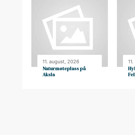
11. august, 2026
11.
Naturmøteplass på
Hy
Aksla
Fe