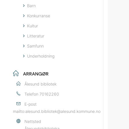
Barn
Konkurranse
Kultur
Litteratur
Samfunn
Underholdning
ARRANGØR
Ålesund bibliotek
Telefon
70162260
E-post
mailto:alesund.bibliotek@alesund.kommune.no
Nettsted
Ålesundsbiblioteka