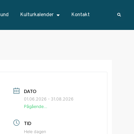
sund
Kulturkalender
Kontakt
DATO
01.06.2026
- 31.08.2026
Pågående...
TID
Hele dagen