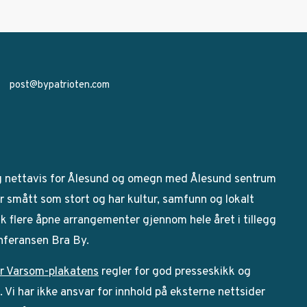
post@bypatrioten.com
g nettavis for Ålesund og omegn med Ålesund sentrum
 smått som stort og har kultur, samfunn og lokalt
bak flere åpne arrangementer gjennom hele året i tillegg
onferansen Bra By.
r Varsom-plakatens
regler for god presseskikk og
Vi har ikke ansvar for innhold på eksterne nettsider