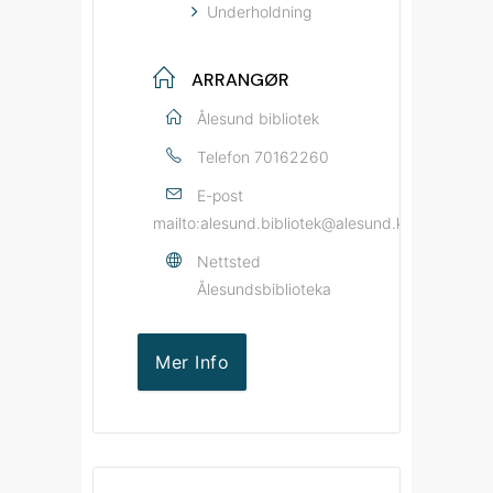
Underholdning
ARRANGØR
Ålesund bibliotek
Telefon
70162260
E-post
mailto:alesund.bibliotek@alesund.kommune.no
Nettsted
Ålesundsbiblioteka
Mer Info