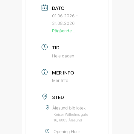
DATO
01.06.2026
-
31.08.2026
Pågående...
TID
Hele dagen
MER INFO
Mer Info
STED
Ålesund bibliotek
Keiser Wilhelms gate
16, 6003 Ålesund
Opening Hour