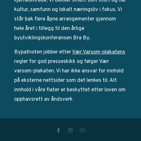
kjerneområde. Vi dekker smått som stort og har
kultur, samfunn og lokalt næringsliv i fokus. Vi
står bak flere åpne arrangementer gjennom
hele året i tillegg til den årlige
byutviklingskonferansen Bra By.
Bypatrioten jobber etter
Vær Varsom-plakatens
regler for god presseskikk og følger Vær
varsom-plakaten. Vi har ikke ansvar for innhold
på eksterne nettsider som det lenkes til. Alt
innhold i våre flater er beskyttet etter loven om
opphavsrett av åndsverk