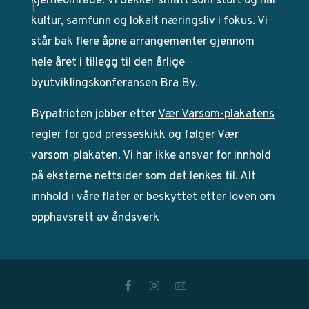
kjerneområde. Vi dekker smått som stort og har
kultur, samfunn og lokalt næringsliv i fokus. Vi
står bak flere åpne arrangementer gjennom
hele året i tillegg til den årlige
byutviklingskonferansen Bra By.
Bypatrioten jobber etter
Vær Varsom-plakatens
regler for god presseskikk og følger Vær
varsom-plakaten. Vi har ikke ansvar for innhold
på eksterne nettsider som det lenkes til. Alt
innhold i våre flater er beskyttet etter loven om
opphavsrett av åndsverk