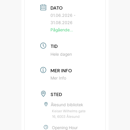
DATO
01.06.2026
-
31.08.2026
Pågående...
TID
Hele dagen
MER INFO
Mer Info
STED
Ålesund bibliotek
Keiser Wilhelms gate
16, 6003 Ålesund
Opening Hour