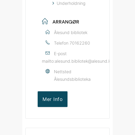
Underholdning
ARRANGØR
Ålesund bibliotek
Telefon
70162260
E-post
mailto:alesund.bibliotek@alesund.kommune.no
Nettsted
Ålesundsbiblioteka
Mer Info