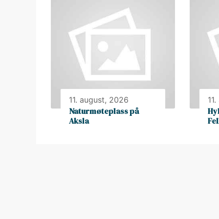
11. august, 2026
11.
Naturmøteplass på
Hy
Aksla
Fe