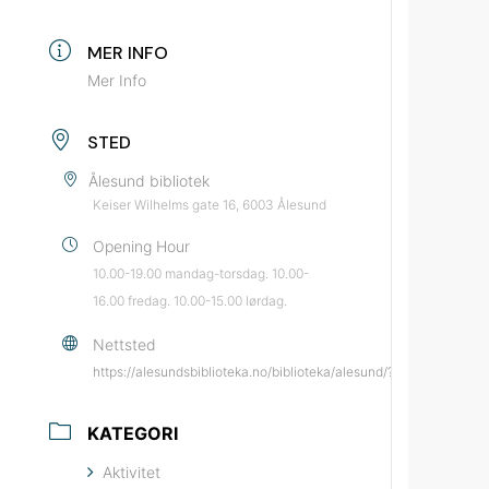
MER INFO
Mer Info
STED
Ålesund bibliotek
Keiser Wilhelms gate 16, 6003 Ålesund
Opening Hour
10.00-19.00 mandag-torsdag. 10.00-
16.00 fredag. 10.00-15.00 lørdag.
Nettsted
https://alesundsbiblioteka.no/biblioteka/alesund/?utm_source=
KATEGORI
Aktivitet