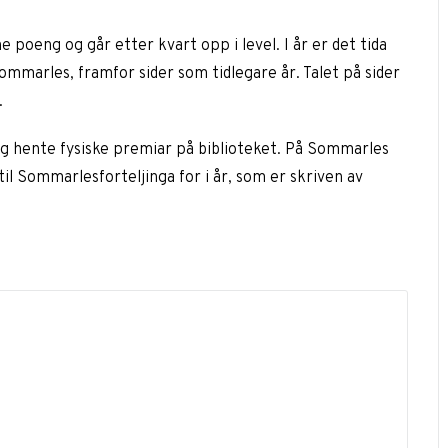
ne poeng og går etter kvart opp i level. I år er det tida
ommarles, framfor sider som tidlegare år. Talet på sider
.
 og hente fysiske premiar på biblioteket. På Sommarles
il Sommarlesforteljinga for i år, som er skriven av