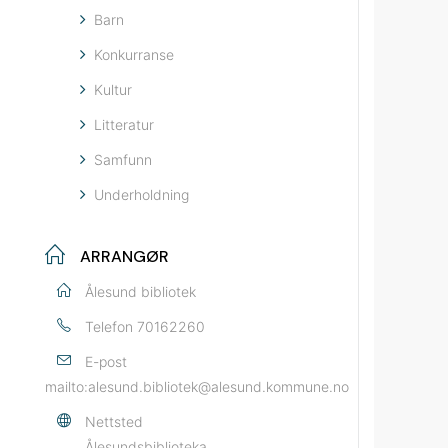
Barn
Konkurranse
Kultur
Litteratur
Samfunn
Underholdning
ARRANGØR
Ålesund bibliotek
Telefon
70162260
E-post
mailto:alesund.bibliotek@alesund.kommune.no
Nettsted
Ålesundsbiblioteka