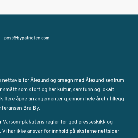
post@bypatrioten.com
g nettavis for Ålesund og omegn med Ålesund sentrum
 smått som stort og har kultur, samfunn og lokalt
bak flere åpne arrangementer gjennom hele året i tillegg
onferansen Bra By.
r Varsom-plakatens
regler for god presseskikk og
Vi har ikke ansvar for innhold på eksterne nettsider