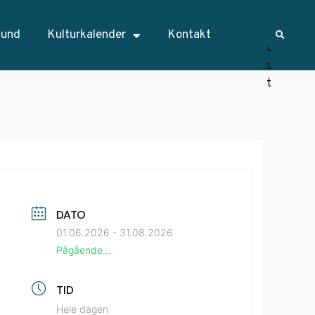
sund
Kulturkalender
Kontakt
DATO
01.06.2026
- 31.08.2026
Pågående...
TID
Hele dagen