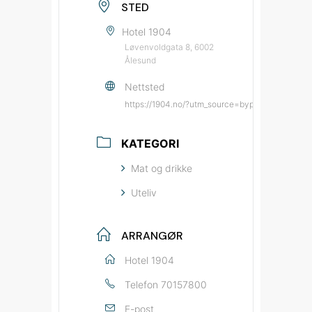
STED
Hotel 1904
Løvenvoldgata 8, 6002
Ålesund
Nettsted
https://1904.no/?utm_source=bypatrioten&utm
KATEGORI
Mat og drikke
Uteliv
ARRANGØR
Hotel 1904
Telefon
70157800
E-post