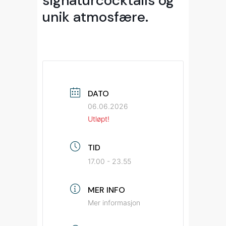
signaturcocktails og
unik atmosfære.
DATO
06.06.2026
Utløpt!
TID
17.00 - 23.55
MER INFO
Mer informasjon