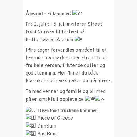
Å𝐥𝐞𝐬𝐮𝐧𝐝 – 𝐯𝐢 𝐤𝐨𝐦𝐦𝐞𝐫!
Fra 2. juli til 5. juli inviterer Street
Food Norway til festival på
Kulturhavna i Ålesund
I fire dager forvandles området til et
levende matmarked med street food
fra hele verden, fristende dufter og
god stemning. Her finner du både
klassikere og nye smaker du må prøve.
Ta med venner og familie og bli med
på en smakfull opplevelse
𝐃𝐢𝐬𝐬𝐞 𝐟𝐨𝐨𝐝 𝐭𝐫𝐮𝐜𝐤𝐞𝐧𝐞 𝐤𝐨𝐦𝐦𝐞𝐫:
Piece of Greece
DimSum
Bao Buns