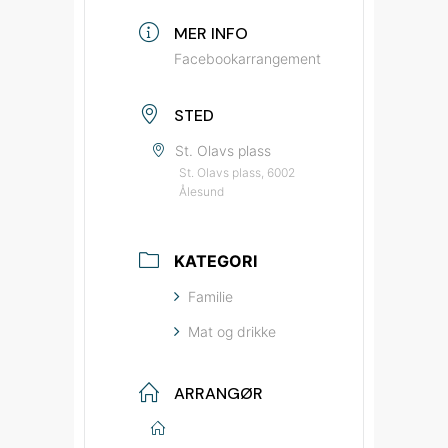
MER INFO
Facebookarrangement
STED
St. Olavs plass
St. Olavs plass, 6002
Ålesund
KATEGORI
Familie
Mat og drikke
ARRANGØR