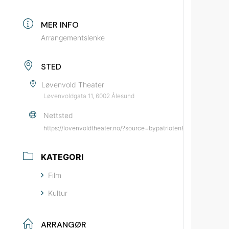
MER INFO
Arrangementslenke
STED
Løvenvold Theater
Løvenvoldgata 11, 6002 Ålesund
Nettsted
https://lovenvoldtheater.no/?source=bypatrioten&medium=kalen
KATEGORI
Film
Kultur
ARRANGØR