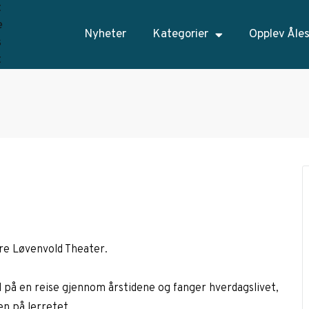
Nyheter
Kategorier
Opplev Åle
akre Løvenvold Theater.
 på en reise gjennom årstidene og fanger hverdagslivet,
en på lerretet.