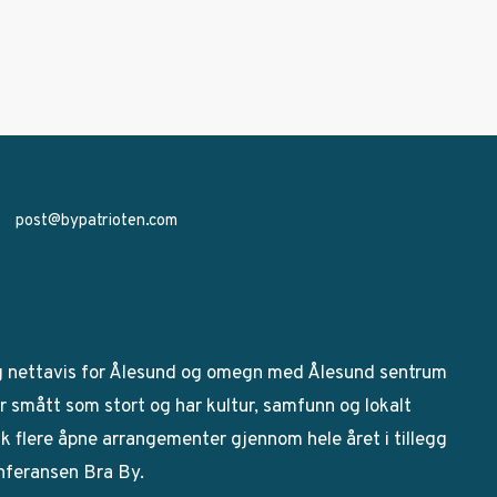
post@bypatrioten.com
g nettavis for Ålesund og omegn med Ålesund sentrum
 smått som stort og har kultur, samfunn og lokalt
bak flere åpne arrangementer gjennom hele året i tillegg
onferansen Bra By.