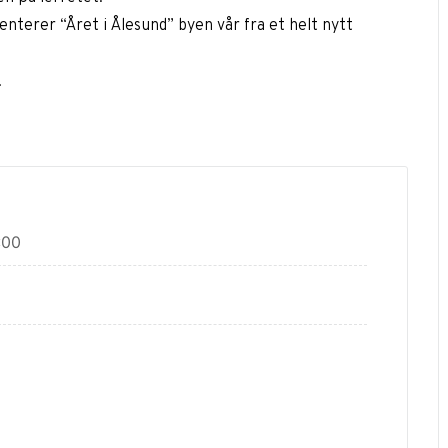
terer “Året i Ålesund” byen vår fra et helt nytt
.
:00