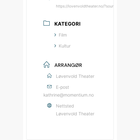
https://lovenvoldtheater.no/?source=bypatrio
KATEGORI
Film
Kultur
ARRANGØR
Løvenvold Theater
E-post
kathrine@momentium.no
Nettsted
Løvenvold Theater