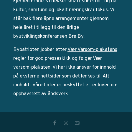
kjerneområde. Vi dekker smått som stort og har
kultur, samfunn og lokalt næringsliv i fokus. Vi
står bak flere åpne arrangementer gjennom
hele året i tillegg til den årlige
byutviklingskonferansen Bra By.
Bypatrioten jobber etter
Vær Varsom-plakatens
regler for god presseskikk og følger Vær
varsom-plakaten. Vi har ikke ansvar for innhold
på eksterne nettsider som det lenkes til. Alt
innhold i våre flater er beskyttet etter loven om
opphavsrett av åndsverk