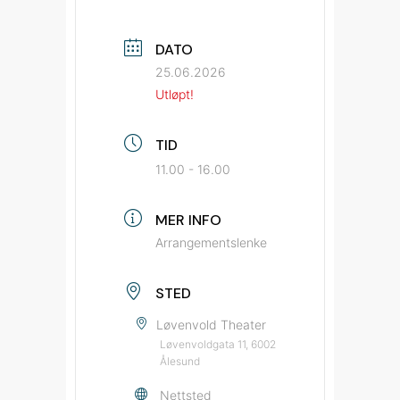
DATO
25.06.2026
Utløpt!
TID
11.00 - 16.00
MER INFO
Arrangementslenke
STED
Løvenvold Theater
Løvenvoldgata 11, 6002
Ålesund
Nettsted