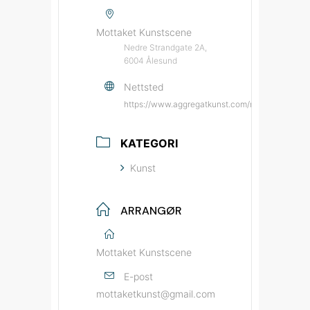
Mottaket Kunstscene
Nedre Strandgate 2A,
6004 Ålesund
Nettsted
https://www.aggregatkunst.com/mottaket-kuns
KATEGORI
Kunst
ARRANGØR
Mottaket Kunstscene
E-post
mottaketkunst@gmail.com