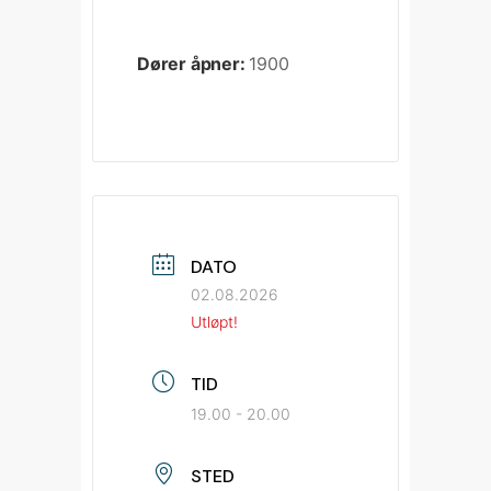
Dører åpner:
1900
DATO
02.08.2026
Utløpt!
TID
19.00 - 20.00
STED