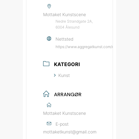
Mottaket Kunstscene
Nedre Strandgate 2A,
6004 Ålesund
Nettsted
https://www.aggregatkunst.com/mottaket-kuns
KATEGORI
Kunst
ARRANGØR
Mottaket Kunstscene
E-post
mottaketkunst@gmail.com