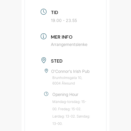
TID
19.00 - 23.55
MER INFO
Arrangementslenke
STED
O'Connor's Irish Pub
Brunholmsgata 10,
6004 Ålesund
Opening Hour
Mandag-torsdag: 15-
00. Fredag: 15-02.
Lørdag: 13-02. Søndag:
13-00.