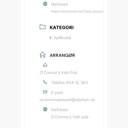
Nettsted
https://oconnors.no/?utm_source=bypatrioten
KATEGORI
Spillkveld
ARRANGØR
O'Connor's Irish Pub
Telefon
904 10 383
E-post
oconnorsalesund@resthon.no
Nettsted
O'Connor's Irish pub