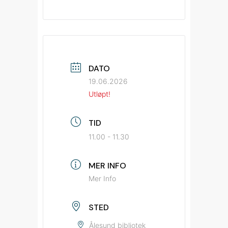
DATO
19.06.2026
Utløpt!
TID
11.00 - 11.30
MER INFO
Mer Info
STED
Ålesund bibliotek