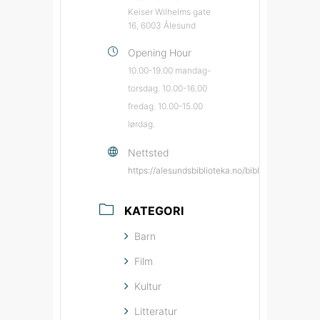
Keiser Wilhelms gate
16, 6003 Ålesund
Opening Hour
10.00-19.00 mandag-
torsdag. 10.00-16.00
fredag. 10.00-15.00
lørdag.
Nettsted
https://alesundsbiblioteka.no/biblioteka/ales
KATEGORI
Barn
Film
Kultur
Litteratur