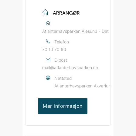
ARRANGØR
Atlanterhavsparken Ålesund - Det Norske Akvar
Telefon
70 10 70 60
E-post
mail@atlanterhavsparken.no
Nettsted
Atlanterhavsparken Akvarium og Vitensen
Mer informasjon