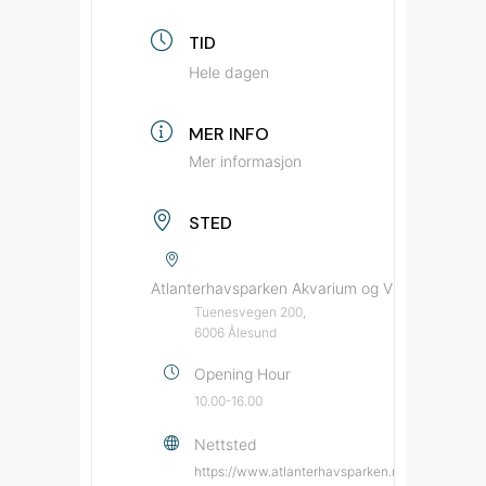
TID
Hele dagen
MER INFO
Mer informasjon
STED
Atlanterhavsparken Akvarium og Vitensenter
Tuenesvegen 200,
6006 Ålesund
Opening Hour
10.00-16.00
Nettsted
https://www.atlanterhavsparken.no/?source=b