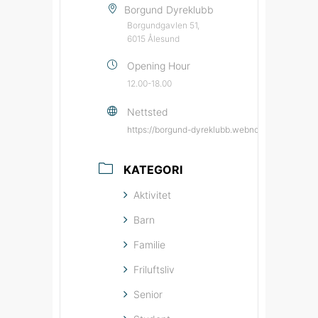
Borgund Dyreklubb
Borgundgavlen 51,
6015 Ålesund
Opening Hour
12.00-18.00
Nettsted
https://borgund-dyreklubb.webnode.page/?utm
KATEGORI
Aktivitet
Barn
Familie
Friluftsliv
Senior