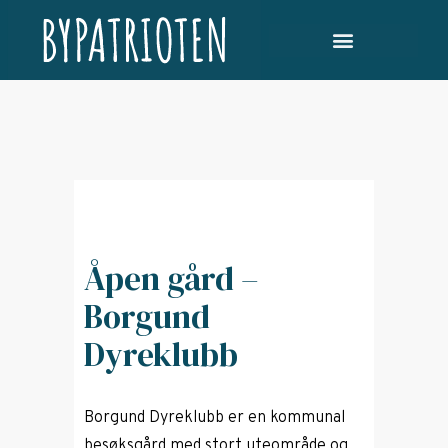
Åpen gård –
Borgund
Dyreklubb
Borgund Dyreklubb er en kommunal
besøksgård med stort uteområde og