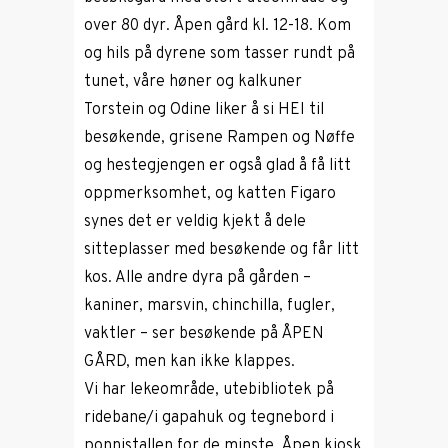
over 80 dyr. Åpen gård kl. 12-18. Kom
og hils på dyrene som tasser rundt på
tunet, våre høner og kalkuner
Torstein og Odine liker å si HEI til
besøkende, grisene Rampen og Nøffe
og hestegjengen er også glad å få litt
oppmerksomhet, og katten Figaro
synes det er veldig kjekt å dele
sitteplasser med besøkende og får litt
kos. Alle andre dyra på gården –
kaniner, marsvin, chinchilla, fugler,
vaktler – ser besøkende på ÅPEN
GÅRD, men kan ikke klappes.
Vi har lekeområde, utebibliotek på
ridebane/i gapahuk og tegnebord i
ponnistallen for de minste. Åpen kiosk