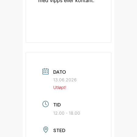
med vipps eller kontant. 
DATO
13.06.2026
Utløpt!
TID
12.00 - 18.00
STED