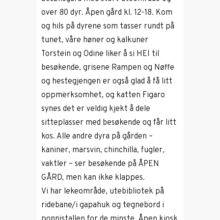
over 80 dyr. Åpen gård kl. 12-18. Kom
og hils på dyrene som tasser rundt på
tunet, våre høner og kalkuner
Torstein og Odine liker å si HEI til
besøkende, grisene Rampen og Nøffe
og hestegjengen er også glad å få litt
oppmerksomhet, og katten Figaro
synes det er veldig kjekt å dele
sitteplasser med besøkende og får litt
kos. Alle andre dyra på gården –
kaniner, marsvin, chinchilla, fugler,
vaktler – ser besøkende på ÅPEN
GÅRD, men kan ikke klappes.
Vi har lekeområde, utebibliotek på
ridebane/i gapahuk og tegnebord i
ponnistallen for de minste. Åpen kiosk