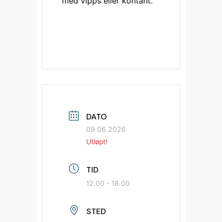
med vipps eller kontant. 
DATO
09.06.2026
Utløpt!
TID
12.00 - 18.00
STED