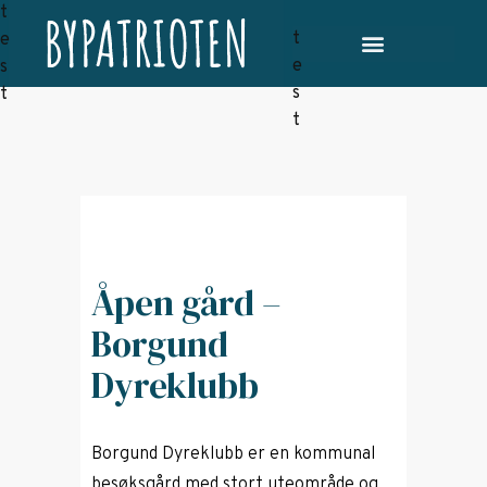
Åpen gård –
Borgund
Dyreklubb
Borgund Dyreklubb er en kommunal
besøksgård med stort uteområde og