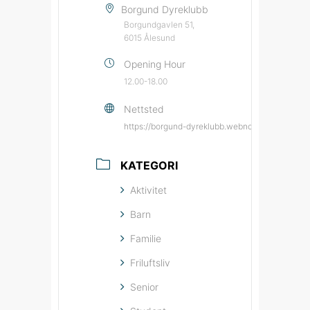
Borgund Dyreklubb
Borgundgavlen 51,
6015 Ålesund
Opening Hour
12.00-18.00
Nettsted
https://borgund-dyreklubb.webnode.page/?utm
KATEGORI
Aktivitet
Barn
Familie
Friluftsliv
Senior