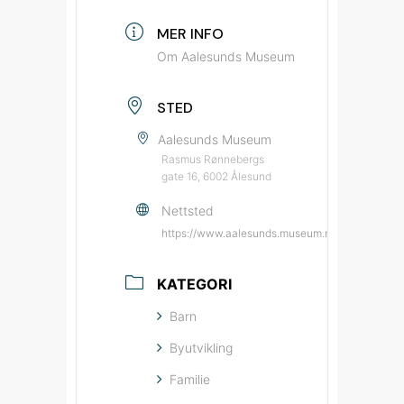
MER INFO
Om Aalesunds Museum
STED
Aalesunds Museum
Rasmus Rønnebergs
gate 16, 6002 Ålesund
Nettsted
https://www.aalesunds.museum.no/?utm_sourc
KATEGORI
Barn
Byutvikling
Familie