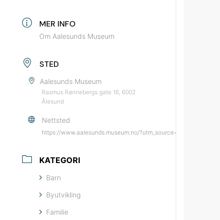
MER INFO
Om Aalesunds Museum
STED
Aalesunds Museum
Rasmus Rønnebergs gate 16, 6002
Ålesund
Nettsted
https://www.aalesunds.museum.no/?utm_source=bypatrioten&u
KATEGORI
Barn
Byutvikling
Familie