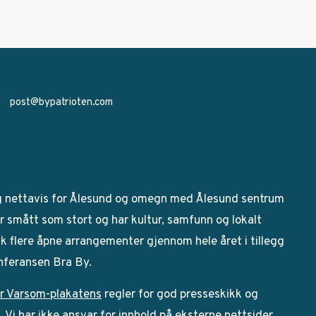
post@bypatrioten.com
g nettavis for Ålesund og omegn med Ålesund sentrum
 smått som stort og har kultur, samfunn og lokalt
bak flere åpne arrangementer gjennom hele året i tillegg
onferansen Bra By.
r Varsom-plakatens
regler for god presseskikk og